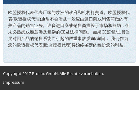
欧盟授权代表代表厂家与欧洲的政府和机构打交道。欧盟授权代
表(欧盟授权代理)通常不会涉及一般应由进口商或销售商做的有
关产品的销售业务。许多进口商或销售商擅长于市场和营销，但
未必熟悉或愿意涉及复杂的CE及法律问题。 如果CE监督/主管当
局对因产品的销售系统而引起的严重事故质询/询问， 我们作为
您的欧盟授权代表(欧盟授权代理)将始终鉴定的维护您的利益。
Copyright 2017 Prolinx GmbH. Alle Rechte vorbehalten.
Impressum