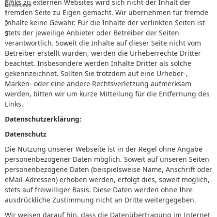
专业
Links zu externen Websites wird sich nicht der Inhalt der
0
欧盟授权代表服务
fremden Seite zu Eigen gemacht. Wir übernehmen für fremde
1
Inhalte keine Gewähr. Für die Inhalte der verlinkten Seiten ist
2
stets der jeweilige Anbieter oder Betreiber der Seiten
3
verantwortlich. Soweit die Inhalte auf dieser Seite nicht vom
Betreiber erstellt wurden, werden die Urheberrechte Dritter
beachtet. Insbesondere werden Inhalte Dritter als solche
gekennzeichnet. Sollten Sie trotzdem auf eine Urheber-,
Marken- oder eine andere Rechtsverletzung aufmerksam
werden, bitten wir um kurze Mitteilung für die Entfernung des
Links.
Datenschutzerklärung:
Datenschutz
Die Nutzung unserer Webseite ist in der Regel ohne Angabe
personenbezogener Daten möglich. Soweit auf unseren Seiten
personenbezogene Daten (beispielsweise Name, Anschrift oder
eMail-Adressen) erhoben werden, erfolgt dies, soweit möglich,
stets auf freiwilliger Basis. Diese Daten werden ohne Ihre
ausdrückliche Zustimmung nicht an Dritte weitergegeben.
Wir weisen darauf hin, dass die Datenübertragung im Internet