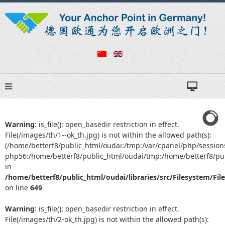
Warning
: is_file(): open_basedir restriction in effect.
File(/images/th/1--ok_th.jpg) is not within the allowed path(s):
(/home/betterf8/public_html/oudai:/tmp:/var/cpanel/php/session
php56:/home/betterf8/public_html/oudai/tmp:/home/betterf8/pub
in
/home/betterf8/public_html/oudai/libraries/src/Filesystem/Fil
on line
649
Warning
: is_file(): open_basedir restriction in effect.
File(/images/th/2-ok_th.jpg) is not within the allowed path(s):