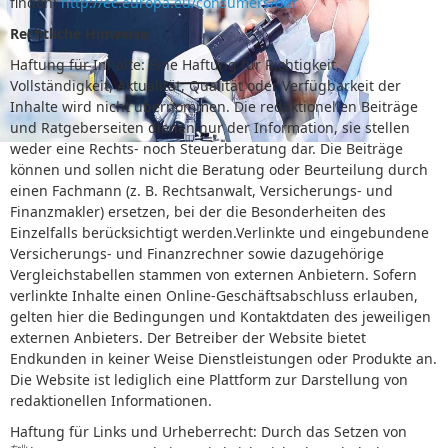
finden:
http://ec.europa.eu/consumers/odr
Rechtliche Hinweise
Haftung für Inhalte: Eine Haftung für Richtigkeit,
Vollständigkeit, Aktualität, Qualität oder Verfügbarkeit der
Inhalte wird nicht übernommen. Die redaktionellen Beiträge
und Ratgeberseiten dienen nur der Information, sie stellen
weder eine Rechts- noch Steuerberatung dar. Die Beiträge
können und sollen nicht die Beratung oder Beurteilung durch
einen Fachmann (z. B. Rechtsanwalt, Versicherungs- und
Finanzmakler) ersetzen, bei der die Besonderheiten des
Einzelfalls berücksichtigt werden.Verlinkte und eingebundene
Versicherungs- und Finanzrechner sowie dazugehörige
Vergleichstabellen stammen von externen Anbietern. Sofern
verlinkte Inhalte einen Online-Geschäftsabschluss erlauben,
gelten hier die Bedingungen und Kontaktdaten des jeweiligen
externen Anbieters. Der Betreiber der Website bietet
Endkunden in keiner Weise Dienstleistungen oder Produkte an.
Die Website ist lediglich eine Plattform zur Darstellung von
redaktionellen Informationen.
Haftung für Links und Urheberrecht: Durch das Setzen von