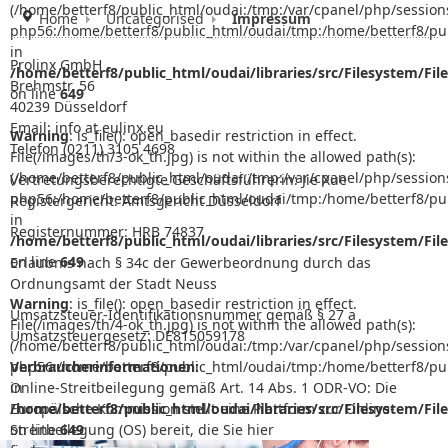
(/home/betterf8/public_html/oudai:/tmp:/var/cpanel/php/session
Home
Uncategorised
Impressum
php56:/home/betterf8/public_html/oudai/tmp:/home/betterf8/pub
in
Prolinx GmbH
/home/betterf8/public_html/oudai/libraries/src/Filesystem/Fil
Brehmstr. 56
on line
649
40239 Düsseldorf
Email:
info at eulinx.eu
Warning
: is_file(): open_basedir restriction in effect.
Telefon (0211) 3105 4698
File(/images/th/3-ok_th.jpg) is not within the allowed path(s):
(/home/betterf8/public_html/oudai:/tmp:/var/cpanel/php/session
Vertretungsberechtigte Geschäftsführerin: Jie Xue
php56:/home/betterf8/public_html/oudai/tmp:/home/betterf8/pub
Registergericht: Amtsgericht Düsseldorf
in
Registernummer: HRB 74837
/home/betterf8/public_html/oudai/libraries/src/Filesystem/Fil
on line
649
Erlaubnis nach § 34c der Gewerbeordnung durch das
Ordnungsamt der Stadt Neuss
Warning
: is_file(): open_basedir restriction in effect.
Umsatzsteuer-Identifikationsnummer gemäß § 27 a
File(/images/th/4-ok_th.jpg) is not within the allowed path(s):
Umsatzsteuergesetz: DE815059178
(/home/betterf8/public_html/oudai:/tmp:/var/cpanel/php/session
php56:/home/betterf8/public_html/oudai/tmp:/home/betterf8/pub
Verbraucherinformationen:
in
Online-Streitbeilegung gemäß Art. 14 Abs. 1 ODR-VO: Die
/home/betterf8/public_html/oudai/libraries/src/Filesystem/Fil
Europäische Kommission stellt eine Plattform zur Online-
on line
Streitbeilegung (OS) bereit, die Sie hier
649