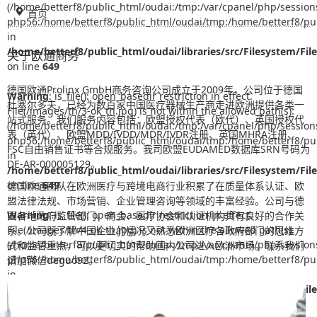
(/home/betterf8/public_html/oudai:/tmp:/var/cpanel/php/session
首页
php56:/home/betterf8/public_html/oudai/tmp:/home/betterf8/pub
in
/home/betterf8/public_html/oudai/libraries/src/Filesystem/Fil
关于欧通商务
on line
649
德国欧通Prolinx GmbH商务咨询公司成立于2009年，公司位于德国
Warning
: is_file(): open_basedir restriction in effect.
杜塞尔多夫，已经为数百家中国医疗器械生产商走进欧洲提供各类一
File(/images/th/3-ok_th.jpg) is not within the allowed path(s):
站式服务。我们服务内容包括：欧盟授权代表（欧代）、英国授权代
(/home/betterf8/public_html/oudai:/tmp:/var/cpanel/php/session
表（英代）、欧盟MDD/IVDD/MDR/IVDR注册、英国MHRA注册、
php56:/home/betterf8/public_html/oudai/tmp:/home/betterf8/pub
FSC自由销售证书等合规服务。我司欧盟EUDAMED数据库SRN号码为
in
DE-AR-000005129。
/home/betterf8/public_html/oudai/libraries/src/Filesystem/Fil
on line
649
德国欧通团队在欧洲医疗与跨境电商行业积累了在质量体系认证、欧
盟法律法规、市场营销、企业管理咨询等领域的丰富经验。公司与德
Warning
: is_file(): open_basedir restriction in effect.
国各地政府监管部门、商会、医疗协会和认证机构具有良好的合作关
File(/images/th/4-ok_th.jpg) is not within the allowed path(s):
系。公司既了解中国企业的情况又熟悉欧洲医疗各政府部门的思维方
(/home/betterf8/public_html/oudai:/tmp:/var/cpanel/php/session
式和监管重点，可以更切实的帮助国内公司进入欧洲市场。联系我们
php56:/home/betterf8/public_html/oudai/tmp:/home/betterf8/pub
请加微信deguo92。
in
/home/betterf8/public_html/oudai/libraries/src/Filesystem/Fil
on line
649