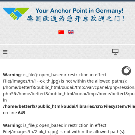
Warning
: is_file(): open_basedir restriction in effect.
File(/images/th/1--ok_th.jpg) is not within the allowed path(s):
(/home/betterf8/public_html/oudai:/tmp:/var/cpanel/php/session
php56:/home/betterf8/public_html/oudai/tmp:/home/betterf8/pub
in
/home/betterf8/public_html/oudai/libraries/src/Filesystem/Fil
on line
649
Warning
: is_file(): open_basedir restriction in effect.
File(/images/th/2-ok_th.jpg) is not within the allowed path(s):