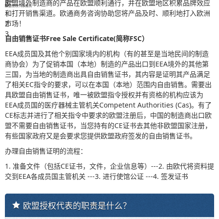
专业
欧盟境外制造商的产品在欧盟顺利通行，并在欧盟地区积累品牌效应
0
欧盟授权代表服务
和打开销售渠道。欧通商务咨询协助您将产品及时、顺利地打入欧洲
1
市场！
2
3
自由销售证书Free Sale Certificate(简称FSC）
EEA成员国及其他个别国家境内的机构（有的甚至是当地民间的制造
商协会）为了促销本国（本地）制造的产品出口到EEA境外的其他第
三国，为当地的制造商出具自由销售证书，其内容是证明其产品满足
了相关EC指令的要求，可以在本国（本地）范围内自由销售。需要出
具欧盟自由销售证书，唯一被欧盟指令授权并有资格的机构应该为
EEA成员国的医疗器械主管机关Competent Authorities (Cas)。有了
CE标志并进行了相关指令中要求的欧盟注册后，中国的制造商出口欧
盟不需要自由销售证书，当您持有的CE证书去其他非欧盟国家注册，
有些国家政府又是会要求您提供欧盟政府签发的自由销售证书。
办理自由销售证明的流程：
1. 准备文件（包括CE证书，文件，企业信息等）---2. 由欧代将资料提
交到EEA各成员国主管机关 ---3. 进行使馆公证 ---4. 签发证书
欧盟授权代表的职责是什么？