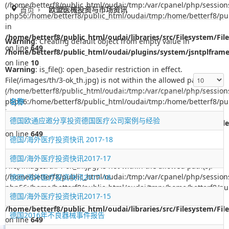
(/home/betterf8/public_html/oudai:/tmp:/var/cpanel/php/session
首页
欧盟医械投资与市场资讯
php56:/home/betterf8/public_html/oudai/tmp:/home/betterf8/pub
in
/home/betterf8/public_html/oudai/libraries/src/Filesystem/Fil
Warning
: Creating default object from empty value in
on line
649
/home/betterf8/public_html/oudai/plugins/system/jsntplfram
on line
10
Warning
: is_file(): open_basedir restriction in effect.
每页显示条
File(/images/th/3-ok_th.jpg) is not within the allowed path(s):
(/home/betterf8/public_html/oudai:/tmp:/var/cpanel/php/session
php56:/home/betterf8/public_html/oudai/tmp:/home/betterf8/pub
名称
in
德国欧通应邀分享投资德国医疗公司案例与经验
/home/betterf8/public_html/oudai/libraries/src/Filesystem/Fil
on line
649
德国/海外医疗投资快讯 2017-18
Warning
: is_file(): open_basedir restriction in effect.
德国/海外医疗投资快讯2017-17
File(/images/th/4-ok_th.jpg) is not within the allowed path(s):
(/home/betterf8/public_html/oudai:/tmp:/var/cpanel/php/session
德国/海外医疗投资快讯2017-16
php56:/home/betterf8/public_html/oudai/tmp:/home/betterf8/pub
德国/海外医疗投资快讯2017-15
in
/home/betterf8/public_html/oudai/libraries/src/Filesystem/Fil
德国2016年不良器械事件报告
on line
649