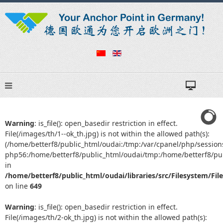
Warning
: is_file(): open_basedir restriction in effect.
File(/images/th/1--ok_th.jpg) is not within the allowed path(s):
(/home/betterf8/public_html/oudai:/tmp:/var/cpanel/php/session
php56:/home/betterf8/public_html/oudai/tmp:/home/betterf8/pub
in
/home/betterf8/public_html/oudai/libraries/src/Filesystem/Fil
on line
649
Warning
: is_file(): open_basedir restriction in effect.
File(/images/th/2-ok_th.jpg) is not within the allowed path(s):