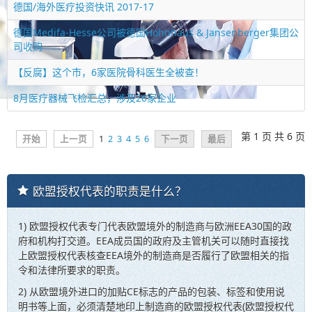
德国/海外医疗投资快讯 2017-17
德国Medifa-Hesse公司被德国Hohnhaus & Jansenberger集团公
司收购
【反腐】这个市，6家医院骨科医生全被查！
8月医疗器械飞检汇总，涉及26家企业
第 1 页 共 6 页
开始
上一页
1
2
3
4
5
6
下一页
最后
欧盟授权代表的职责是什么？
1) 欧盟授权代表专门代表欧盟境外的制造商与欧洲EEA30国的政
府和机构打交道。EEA成员国的政府及主管机关可以随时直接找
上欧盟授权代表核查EEA境外的制造商是否履行了欧盟相关的指
令和法律所要求的职责。
2) 从欧盟境外进口的加贴CE标志的产品的包装、标签和使用说
明书等上面，必须清楚地印上制造商的欧盟授权代表(欧盟授权代